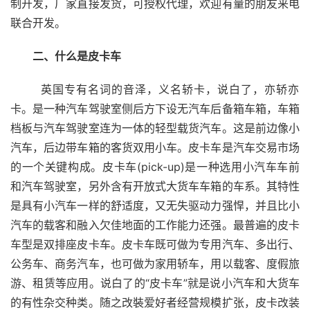
制开发，厂家直接发货，可授权代理，欢迎有量的朋友来电
联合开发。
二、什么是皮卡车
  英国专有名词的音泽，义名轿卡，说白了，亦轿亦
卡。是一种汽车驾驶室侧后方下设无汽车后备箱车箱，车箱
档板与汽车驾驶室连为一体的轻型载货汽车。这是前边像小
汽车，后边带车箱的客货双用小车。皮卡车是汽车交易市场
的一个关键构成。皮卡车(pick-up)是一种选用小汽车车前
和汽车驾驶室，另外含有开放式大货车车箱的车系。其特性
是具有小汽车一样的舒适度，又无失驱动力强悍，并且比小
汽车的载客和融入欠佳地面的工作能力还强。最普遍的皮卡
车型是双排座皮卡车。皮卡车既可做为专用汽车、多出行、
公务车、商务汽车，也可做为家用轿车，用以载客、度假旅
游、租赁等应用。说白了的“皮卡车”就是说小汽车和大货车
的有性杂交种类。随之改裝爱好者经营规模扩张，皮卡改装