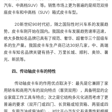
汽车、中高档SUV）等。销售市场上更为普遍的是规范双排
座皮卡车和中高档（SUV）箱式皮卡车型。
  20新世纪90时代初，随之国际性时兴车系的发展趋
势，皮卡车刚开始在国内。我国皮卡车发展趋势速率迅速，
绝大多数知名品牌已具有了规范、奢华、超奢华三个层级车
系的生产量。我国皮卡车生产商已达30好几家，中、高端
皮卡车知名品牌关键有扬子、万里长城、顺利、奥铃、暑
光、新凯等。
四、传动轴皮卡车的特性
  传动轴皮卡车的作用优点取决于：最先是它兼顾了家
用轿车和商用汽车的双向特点（客货双用），具备明显的企
业家庭工作工具车特点；次之是它结构多元化进而考虑了更
普遍的要求（双开门或四门、长货箱或短货箱、两驱或四
驱、车用汽油或柴油机）。对比于小汽车它有承重性和根据