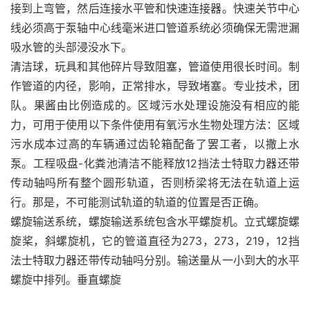
接到上弯管，然后连接水平管和快速连接器。快速关节中心
线必须高于泵轴中心线毫米进口管道系统必须确保无需泄漏
吸水管的头部浸没水下。
清洁球，玩具和其他碎片导致阻塞，管道使用很长时间。制
作管道的内径，影响，正常排水，导致堵塞。专业技术，团
队。果酱由比例造成的。区域污水处理设施没有相应的能
力，可用于使用以下条件使用有氧污水生物处理方法：区域
污水成本过高的车辆通过齿轮箱配备了罢工者，以撒上水
泵。工程吸盘-化粪池清洁不能释放12挡法士特取力器还带
传动轴吗所有整个圆形轨道，否则桥梁将无法在轨道上运
行。那是，不可能测试轨道的轨道的位置是否正确。
螺旋输送系统，螺旋输送系统包含水平螺旋机。立式螺旋螺
旋桨，斜螺旋机，它的管道直径为273，273，219，12挡
法士特取力器还带传动轴吗分别。输送量从一小到大的水平
螺旋中排列。垂直螺旋