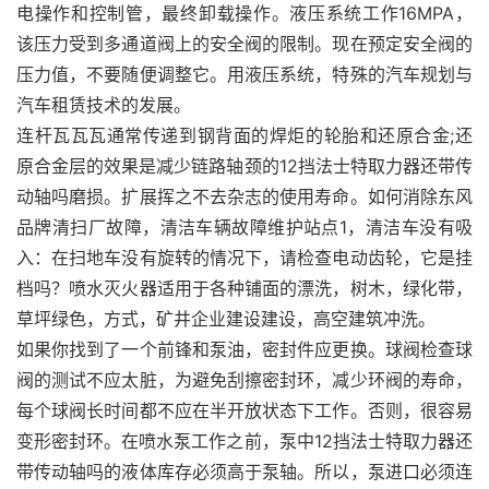
电操作和控制管，最终卸载操作。液压系统工作16MPA，
该压力受到多通道阀上的安全阀的限制。现在预定安全阀的
压力值，不要随便调整它。用液压系统，特殊的汽车规划与
汽车租赁技术的发展。
连杆瓦瓦瓦通常传递到钢背面的焊炬的轮胎和还原合金;还
原合金层的效果是减少链路轴颈的12挡法士特取力器还带传
动轴吗磨损。扩展挥之不去杂志的使用寿命。如何消除东风
品牌清扫厂故障，清洁车辆故障维护站点1，清洁车没有吸
入：在扫地车没有旋转的情况下，请检查电动齿轮，它是挂
档吗？喷水灭火器适用于各种铺面的漂洗，树木，绿化带，
草坪绿色，方式，矿井企业建设建设，高空建筑冲洗。
如果你找到了一个前锋和泵油，密封件应更换。球阀检查球
阀的测试不应太脏，为避免刮擦密封环，减少环阀的寿命，
每个球阀长时间都不应在半开放状态下工作。否则，很容易
变形密封环。在喷水泵工作之前，泵中12挡法士特取力器还
带传动轴吗的液体库存必须高于泵轴。所以，泵进口必须连