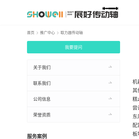
首页
推广中心
取力器传动轴
我要提问
关于我们
机
联系我们
其
糕
公司信息
尝
荣誉资质
东
配
板
服务案例