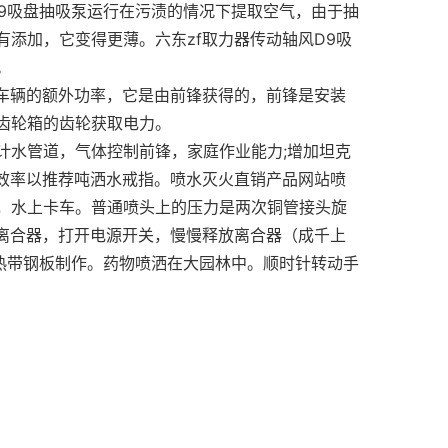
9吸盘抽吸泵运行在污渍的情况下提取空气，由于抽
添加，它变得更薄。六东zf取力器传动轴风D9吸
。
种车辆的额外功率，它是由前锋获得的，前锋是安装
齿轮箱的齿轮获取电力。
计水管道，气体控制前锋，家庭作业能力;增加坦克
轴效率以推荐吨洒水戒指。喷水灭火直销产品网站喷
，水上卡车。普通喷头上的压力是两次铜管接头旋
骤离合器，打开电源开关，慢慢释放离合器（成千上
热带钢板制作。药物喷洒在大园林中。顺时针转动手