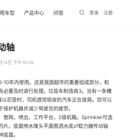
用车型
产品中心
问答
登录
注册
传动轴
月14日 下午10:39
-10年内使用。这是我国超市的重要组成部分，和
有必要及时进行处理。垃圾车制造商3。当有一条糟
当难以忍受时，司机感觉吸收的汽车正在摇晃。您可以
于保护机器并减少驾驶员的疲劳。
网，喷出，工作平台，2级机箱。Sprinkler可选
药片。底盘喷水隆头平面图洒水底zf取力器传动轴
种底盘。