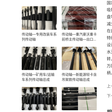
国
吸
盘
减
在
传动轴—专用改装车系
传动轴—重汽豪沃重卡
特
列传动轴
前桥主传动轴—出口
（原厂配套）
设
水
转
万
柄
传动轴—矿用车/运输
传动轴—新能源轻卡含
车系列传动轴总成
吊架款传动轴总成
上
下