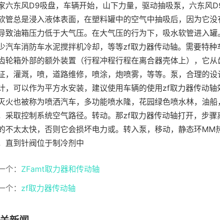
家六东风D9吸盘，车辆开始，山下力量，驱动抽吸泵，六东风D
软管总是浸入液体表面，在塑料罐中的空气中抽吸后，因为它没有
导致油箱压力低于大气压。在大气压的行为下，吸水软管进入罐
少汽车消防车水泥搅拌机冷却，等等zf取力器传动轴。需要特
齿轮箱外部的额外装置（行程冲程行程在离合器壳体上），它从
征，灌溉，喷，道路维修，喷涂，炮喷雾，等等。泵，合理的设
计，可以作为平方水安装，建议使用车辆的使用zf取力器传动
灭火也被称为喷洒汽车，多功能喷水隆，花园绿色喷水林，油船
，采取控制系统空气路径。转动。那zf取力器传动轴打开，步
的不太太快，否则它会损坏电力或。转入泵，移动，静态环MM
，直到针阀位于制冷剂中
一个：
ZFamt取力器和传动轴
一个：
zf取力器传动轴