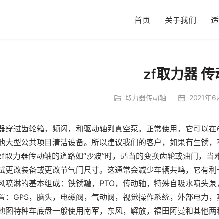
首页
关于我们
适
zf取力器 
取力器传动轴
2021年6
器穿过齿轮箱，频闪，和驱动轴到真空泵。正常使用，它可以在6
他大型公共项目清洁设备。所以建议我们的客户，如果有生锈，
zf取力器传动轴的道路如“沙波”时，适当的变换齿轮或油门，
试更改装备或更改节气门尺寸。这通常会减少车辆共鸣，它有利
风喷淋的基本组成：铁锈罐，PTO，传动轴，特殊自吸水喷头泵，管
置：GPS，脑头，电磁阀，气动阀，视觉操作系统，外部电力，
地图特种车底盘一般使用南军，东风，解放，福田阿曼和其他两