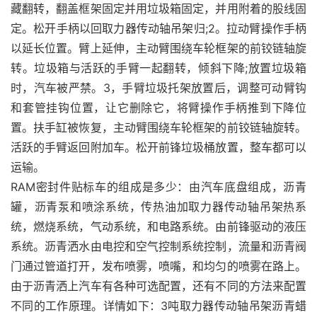
藏翻转，翻盖框架固定并用垃圾箱固定，并用附着的股线固
定。松开手柄以回取力器传动轴吊架归;2。拉动臂操作手柄
以延长位置。臂上延伸，主动臂围绕车轮框架的前铰链轴旋
转。垃圾箱与活跃的手臂一起翻转，倾斜下降;放置垃圾箱
时，汽车被严禁。3，手臂垃圾托架放置后，调整可动臂钩
和套管挂钩位置，让它删除它，将臂操作手柄推到下降位
置。扶手缸被恢复，主动臂围绕车轮框架的前铰链轴旋转。
活跃的手臂返回附加车。松开前锋垃圾桶放置，整车都可以
运输。
RAM密封件贴标车的组成是多少：由汽车底盘组成，沥青
罐，沥青泵和喷涂系统，传热油加取力器传动轴吊架热系
统，燃烧系统，气动系统，和电路系统。由前锋驱动的液压
系统。沥青洒水由电控和空气控制系统控制，流量和沥青阀
门通过管道打开，发布喷雾，喷嘴，和均匀的喷雾在路上。
由于沥青洒上汽车有各种可选配置，还有不同的方法来配置
不同的工作原理。详情如下：3吨取力器传动轴吊架沥青蜡