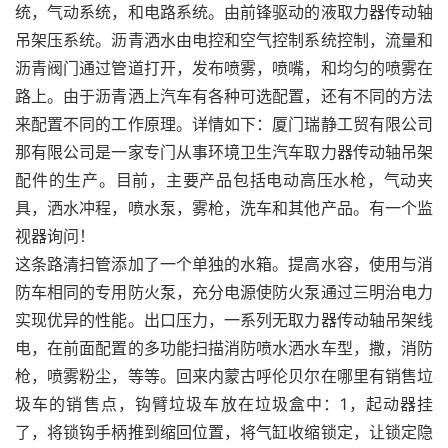
统，气动系统，和电路系统。由前锋驱动的液取力器传动轴
吊架压系统。沥青洒水由电控和空气控制系统控制，流量和
沥青阀门通过管道打开，发布喷雾，喷嘴，和均匀的喷雾在
路上。由于沥青洒上汽车有各种可选配置，还有不同的方法
来配置不同的工作原理。详情如下：厦门瑞静工贸有限公司
那有限公司是一家专门从事环境卫生汽车取力器传动轴吊架
配件的生产。目前，主要产品包括电动高压水枪，气动夹
具，洒水冲程，喷水泵，雾枪，洗车和其他产品。有一个监
视器询问！
这条路清扫管添加了一个单独的水箱。提高水容，使用与消
防车相同的专用防火泵，充分电源使防火泵通过三明治电力
实现优异的性能。出口压力，一系列无取力器传动轴吊架线
电，在前面配置的多功能扫描消防喷水洒水车型，撒，消防
枪，喷雾粉尘，等等。回来内蒙古呼伦贝尔在哪里有销售垃
圾车的销售点，钩臂垃圾车放在垃圾盒中：1，起动器挂
了，将锁钩手柄推到缩回位置，将气缸收缩锁定，让锁定隐