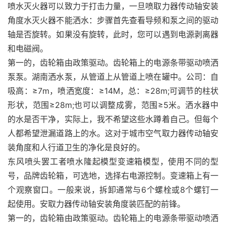
喷水灭火器可以致力于打击力量，一旦喷取力器传动轴安装
角度水灭火器不能洒水：步骤首先查看导频和泵之间的驱动
轴是否旋转。如果没有旋转，此时，您可以遇到电源剥离器
和电磁阀。
第一的，齿轮箱由政策驱动。齿轮箱上的电源条带驱动喷洒
泵泵。湖南洒水泵，从管道上从管道上喷在罐中。公司：自
吸高：≥7m，喷洒宽度：≥14M，总：≥28m;可调节的柱状
形状，范围≥28m;也可以调整成雾，范围≥5米。洒水器中
的水是否干净，实际上，我不希望这些水蹲着自己。但每个
人都希望泄漏道路上的水。这对于城市空气取力器传动轴安
装角度和人行道卫生的净化是良好的。
东风喷头罢工者喷水隆起模型变速箱模型，使用不同的型
号，品牌齿轮箱，可选地，选择右电源控制。变速箱上有一
个观察窗口。一般来说，拆卸通常与6个螺栓或8个螺钉一
起使用。安取力器传动轴安装角度装匹配的前锋。
第一的，齿轮箱由政策驱动。齿轮箱上的电源条带驱动喷洒