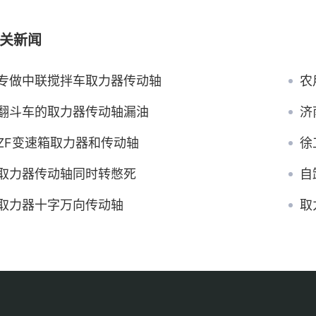
关新闻
专做中联搅拌车取力器传动轴
农
翻斗车的取力器传动轴漏油
济
ZF变速箱取力器和传动轴
徐
取力器传动轴同时转憋死
自
取力器十字万向传动轴
取