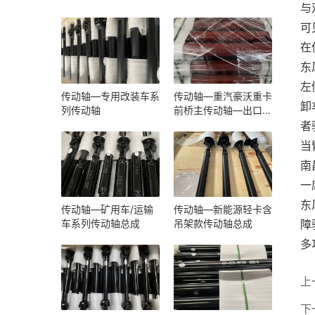
与
可
在
东
左
传动轴—专用改装车系
传动轴—重汽豪沃重卡
卸
列传动轴
前桥主传动轴—出口
（原厂配套）
者
当
南
一
东
传动轴—矿用车/运输
传动轴—新能源轻卡含
障
车系列传动轴总成
吊架款传动轴总成
多
上
下