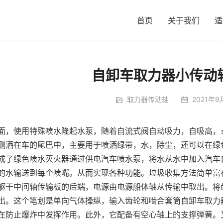
首页
关于我们
适
自卸车取力器小传动
取力器传动轴
2021年9
面，使用特殊喷水隆起水泵，随着自流式阀自动吸力，自吸高，
侧洒在车的尾巴中，主要用于喷洒绿带，水，除尘，还可以在绿
成了绿色喷水灭火器通过供电汽车喷水泵，将水从水中加入汽车
的水输送到每个喷嘴。从而实现各种功能。垃圾收集方法简单富
躯干中间轴传输板的后端，电源由电源船体轴从传输中取出。将
出。这个笔划是单向气体操纵，输入齿轮和啮合套筒自卸车取力
在防止爆炸中发挥作用。此外，它配备有空心轴上的支撑弹簧。