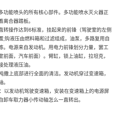
多功能喷头的所有核心部件。多功能喷水灭火器正
着离合器踏板。
直转操作达到6标准，挂起来的前锋（驾驶室的左侧
置;钩液压由燃料箱和过滤组成，油泵，多路复用自
等。电源来自发动机。用电力前锋划分力量，罢工
室前面，汽车前面）。臂缸，锁上油缸，拉坦克，
接处理液压油。
0吨撒上底部进行全面的清洁。发动机穿过变速箱，
轴。
统：以发动机驾驶变速箱，安装在变速箱上的电源屏
自卸车取力器小传动轴怎么一直转出。