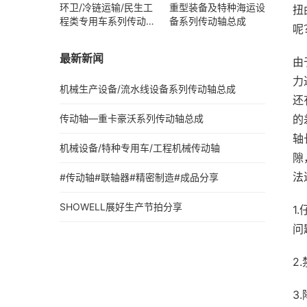
环卫/冷链运输/民生工
重型装备及特种海运设
扭
程类专用车系列传动轴
备系列传动轴总成
呢
总成
最新新闻
由
力
机械生产设备/流水线设备系列传动轴总成
还
的
传动轴—重卡豪沃系列传动轴总成
轴
机械设备/特种专用车/工程机械传动轴
隙
法
#传动轴#联轴器#精密制造#成品分享
SHOWELL展好生产节拍分享
1
问
2
3