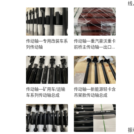
线
传动轴—专用改装车系
传动轴—重汽豪沃重卡
列传动轴
前桥主传动轴—出口
（原厂配套）
传动轴—矿用车/运输
传动轴—新能源轻卡含
车系列传动轴总成
吊架款传动轴总成
振