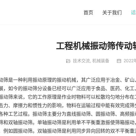
首页
关于我们
适
工程机械振动筛传动
技术交流
,
机械装备
2022
动筛是一种利用振动原理的振动机械，其广泛应用于冶金、矿山
展，如今的振动筛分设备已经可以广泛应用于食品、医药、化工
振动筛来说，它的工作原理是作业时物料可以松散均匀地分布在
击力、摩擦力和惯性力的影响，物料在运输过程中能有效完成筛
各种工艺过程。振动筛主要分为直线振动筛、圆振动筛、高频振
筛和双轴振动筛。单轴振动筛是利用单不平衡重激振使筛箱振动
，例如圆振动筛。双轴振动筛是利用同步异向回转的双不平衡重