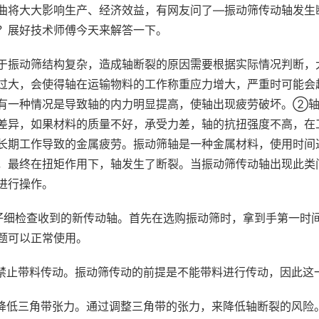
曲将大大影响生产、经济效益，有网友问了—振动筛传动轴发生
？展好技术师傅今天来解答一下。
于振动筛结构复杂，造成轴断裂的原因需要根据实际情况判断，
过大，会使得轴在运输物料的工作称重应力增大，严重时可能会
有一种情况是导致轴的内力明显提高，使轴出现疲劳破坏。②轴
差异，如果材料的质量不好，承受力差，轴的抗扭强度不高，在
长期工作导致的金属疲劳。振动筛轴是一种金属材料，使用时间
，最终在扭矩作用下，轴发生了断裂。当振动筛传动轴出现此类
进行操作。
.仔细检查收到的新传动轴。首先在选购振动筛时，拿到手第一时
题可以正常使用。
.禁止带料传动。振动筛传动的前提是不能带料进行传动，因此这
.降低三角带张力。通过调整三角带的张力，来降低轴断裂的风