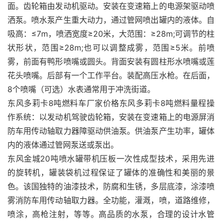
面。齿轮箱由发动机驱动。安装在变速箱上的电源架驱动喷
洒泵。喷水泵产生重大动力，通过管网喷出罐内的液体。自
吸高：≤7m，喷洒宽度≥20米，大范围：≥28m;可调节的柱
状形状，范围≥28m;也可以调整成雾，范围≥5米。前喷
雾，前面有鸭形喷嘴或圆头。背面安装有圆柱形水喷嘴或莲
花头喷嘴。后部有一个工作平台。装配高压水枪。在后面，
8个喷嘴（可选）水表通常用于冲洗街道。
东风多莉卡8吨燃料车厂家价格东风多莉卡8吨燃料量程操
作系统：以发动机驾驶齿轮箱，安装在变速箱上的电源屏消
防车用传动轴取力器障驱动供油泵。供油泵产生功率，罐体
内的液体通过管网泵送或泵出。
东风金城20吨喷水罐带机压板一次性成型技术，采用先进
的旋转机，罐装袋机过程保证了罐体的准确性和美丽的景
色。该国独特的油漆技术，防腐和生锈，多层底漆，涂漆喷
雾消防车用传动轴取力器。全功能，灌溉，喷，道路维修，
喷涂，高枪注射，等等。高品质的水泵，合理的设计水管