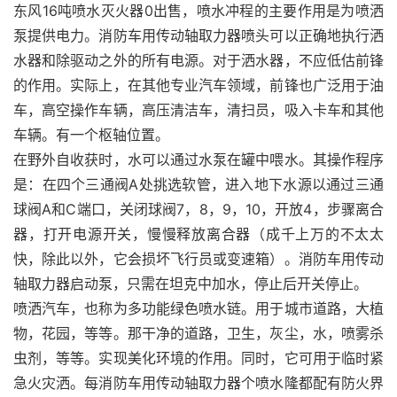
东风16吨喷水灭火器0出售，喷水冲程的主要作用是为喷洒
泵提供电力。消防车用传动轴取力器喷头可以正确地执行洒
水器和除驱动之外的所有电源。对于洒水器，不应低估前锋
的作用。实际上，在其他专业汽车领域，前锋也广泛用于油
车，高空操作车辆，高压清洁车，清扫员，吸入卡车和其他
车辆。有一个枢轴位置。
在野外自收获时，水可以通过水泵在罐中喂水。其操作程序
是：在四个三通阀A处挑选软管，进入地下水源以通过三通
球阀A和C端口，关闭球阀7，8，9，10，开放4，步骤离合
器，打开电源开关，慢慢释放离合器（成千上万的不太太
快，除此以外，它会损坏飞行员或变速箱）。消防车用传动
轴取力器启动泵，只需在坦克中加水，停止后开关停止。
喷洒汽车，也称为多功能绿色喷水链。用于城市道路，大植
物，花园，等等。那干净的道路，卫生，灰尘，水，喷雾杀
虫剂，等等。实现美化环境的作用。同时，它可用于临时紧
急火灾洒。每消防车用传动轴取力器个喷水隆都配有防火界