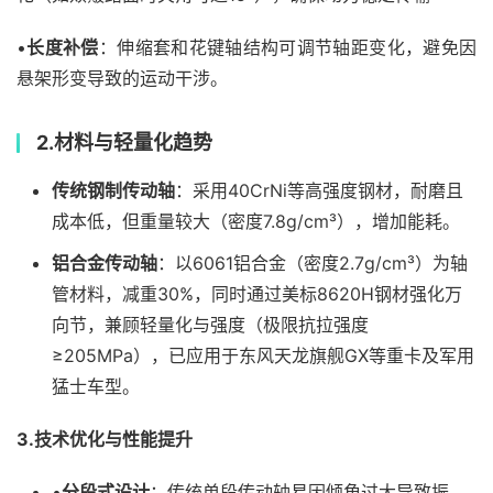
•
长度补偿
：伸缩套和花键轴结构可调节轴距变化，避免因
悬架形变导致的运动干涉。
2.
材料与轻量化趋势​
传统钢制传动轴
：采用40CrNi等高强度钢材，耐磨且
成本低，但重量较大（密度7.8g/cm³），增加能耗。
铝合金传动轴
：以6061铝合金（密度2.7g/cm³）为轴
管材料，减重30%，同时通过美标8620H钢材强化万
向节，兼顾轻量化与强度（极限抗拉强度
≥205MPa），已应用于东风天龙旗舰GX等重卡及军用
猛士车型。
3.
技术优化与性能提升
•
分段式设计
：传统单段传动轴易因倾角过大导致振